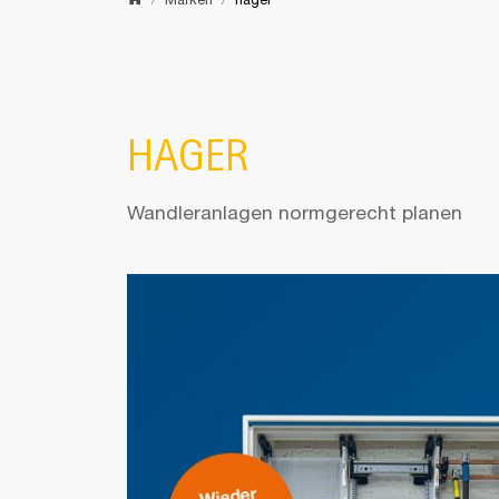
Home
Marken
hager
HAGER
Wandleranlagen normgerecht planen