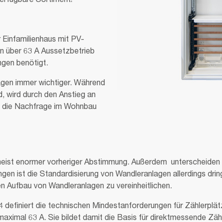
erfügbare Sortiment!
Einfa­mi­li­en­haus mit PV-
über 63 A Aussetz­be­trieb
gen benö­tigt.
gen immer wichtiger. Während
, wird durch den Anstieg an
 die Nachfrage im Wohnbau
eist enormer vorheriger Abstimmung. Außerdem unterscheiden sie
gen ist die Standardisierung von Wandleranlagen allerdings dr
as Bestreben, den Aufbau von Wandleranlag
finiert die technischen Mindestanforderungen für Zählerplät
aximal 63 A. Sie bildet damit die Basis für direktmessende Zäh