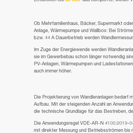
Entdecken Sie
hier
das komplette, wieder v
Ob Mehr­fa­mi­li­en­haus, Bäcker, Super­markt oder 
Anlage, Wärme­pumpe und Wallbox: Bei Strömen 
bzw. 44 A Dauer­be­trieb werden Wand­ler­mes­sun
Im Zuge der Energiewende werden Wandleranla
sie im Gewerbebau schon länger notwendig sind
PV-Anlagen, Wärmepumpen und Ladestationen
auch immer höher.
Die Projektierung von Wandleranlagen bedarf m
Aufbau. Mit der steigenden Anzahl an Anwendun
die technische Grundlage für d
Die Anwendungsregel VDE-AR-N 4100:2019-04 de
mit direkter Messung und Betriebsströmen bis m