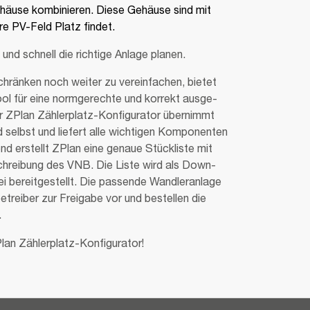
äuse kombinieren. Diese Gehäuse sind mit
e PV-Feld Platz findet.
nd schnell die richtige Anlage planen.
hränken noch weiter zu verein­fa­chen, bietet
ol für eine norm­ge­rechte und korrekt ausge­
r ZPlan Zähler­platz-Konfi­gu­rator über­nimmt
nd selbst und liefert alle wich­tigen Kompo­nenten
end erstellt ZPlan eine genaue Stück­liste mit
hrei­bung des VNB. Die Liste wird als Down­
bereit­ge­stellt. Die passende Wand­ler­an­lage
­treiber zur Frei­gabe vor und bestellen die
.
an Zählerplatz-Konfigurator!