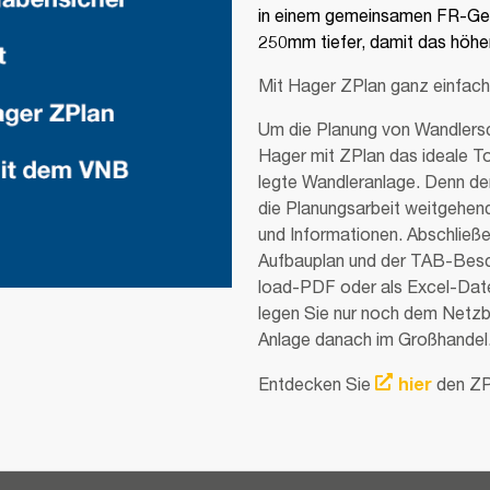
in einem gemeinsamen FR-Geh
250mm tiefer, damit das höher
Mit Hager ZPlan ganz einfach u
Um die Planung von Wand­ler­sc
Hager mit ZPlan das ideale To
legte Wand­ler­an­lage. Denn de
die Planungs­ar­beit weit­ge­he
und Infor­ma­tionen. Abschlie­ß
Aufbau­plan und der TAB-Besc
load-PDF oder als Excel-Datei 
legen Sie nur noch dem Netz­be
Anlage danach im Groß­handel
Entdecken Sie
hier
den ZPl